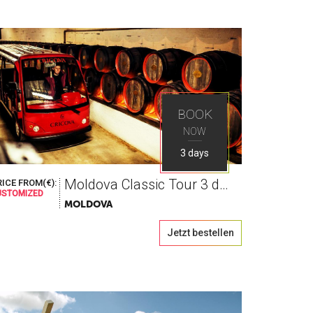
BOOK
NOW
3 days
Moldova Classic Tour 3 days
ICE FROM(€):
USTOMIZED
MOLDOVA
Jetzt bestellen