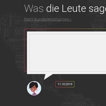
Was
die Leute sa
Mehr Kundenmeinungen ›
Welt wie du s
11.10.2019
Entdecke die besten Orte in Osteuropa 