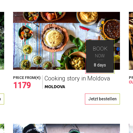
uchst
BOOK
NOW
mit Ways Travel
8 days
Cooking story in Moldova
PRICE FROM(€):
PR
C
1179
MOLDOVA
n
Jetzt bestellen