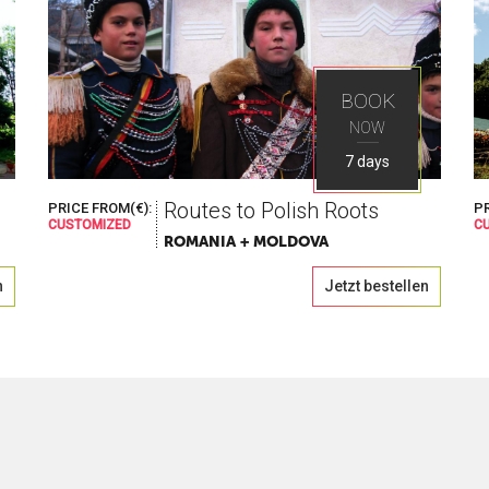
BOOK
NOW
7 days
uchst
Routes to Polish Roots
PRICE FROM(€):
PR
CUSTOMIZED
C
ROMANIA + MOLDOVA
mit Ways Travel
n
Jetzt bestellen