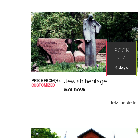
Welt wie du s
BOOK
NOW
Entdecke die besten Orte in Osteuropa 
4 days
Jewish heritage
PRICE FROM(€):
CUSTOMIZED
MOLDOVA
Jetzt bestelle