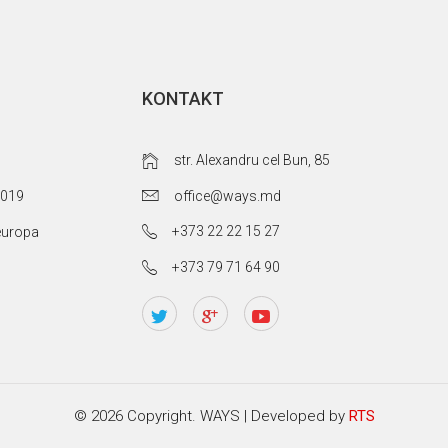
KONTAKT
str. Alexandru cel Bun, 85
office@ways.md
2019
+373 22 22 15 27
teuropa
+373 79 71 64 90
© 2026 Copyright. WAYS | Developed by
RTS