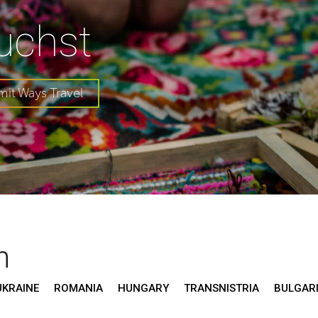
uchst
mit Ways Travel
n
UKRAINE
ROMANIA
HUNGARY
TRANSNISTRIA
BULGAR