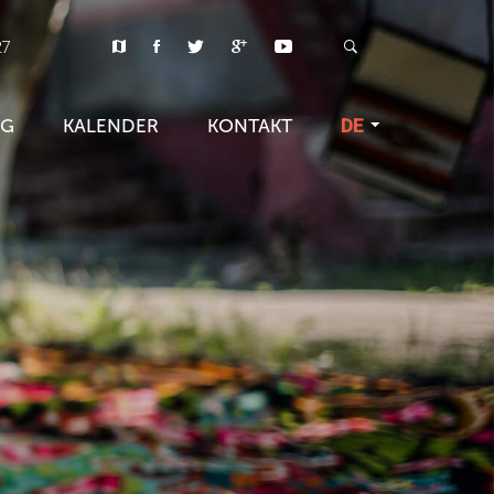
27
OG
KALENDER
KONTAKT
DE