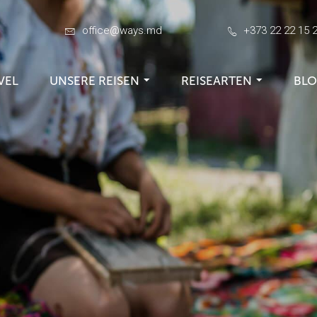
office@ways.md
+373 22 22 15 
VEL
UNSERE REISEN
REISEARTEN
BL