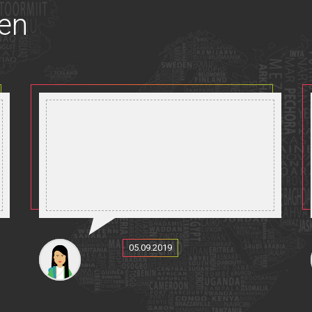
gen
uchst
05.09.2019
mit Ways Travel