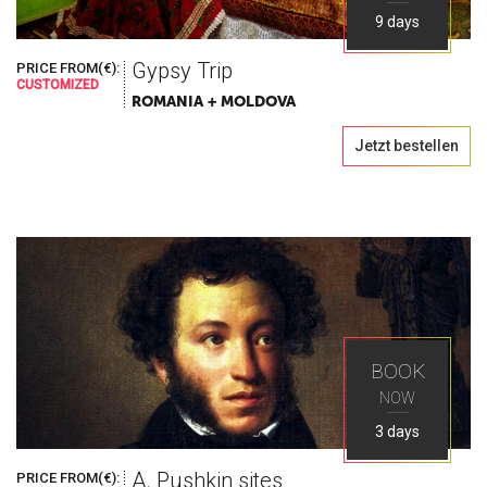
9 days
Gypsy Trip
PRICE FROM(€):
CUSTOMIZED
ROMANIA + MOLDOVA
Jetzt bestellen
BOOK
NOW
3 days
A. Pushkin sites
PRICE FROM(€):