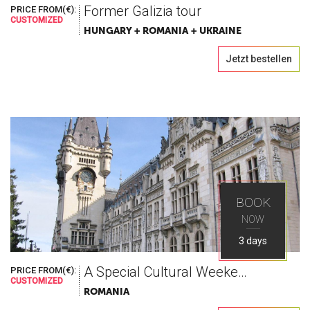
Former Galizia tour
PRICE FROM(€):
CUSTOMIZED
HUNGARY + ROMANIA + UKRAINE
Jetzt bestellen
BOOK
NOW
3 days
A Special Cultural Weekend, blessed with wine
PRICE FROM(€):
CUSTOMIZED
ROMANIA