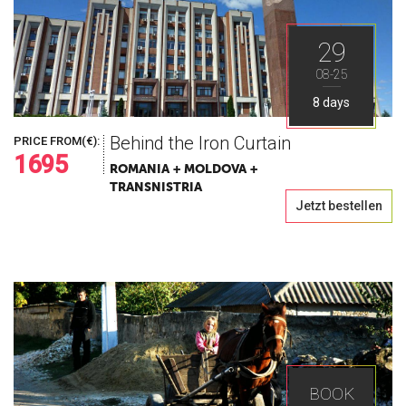
29
08-25
8 days
Behind the Iron Curtain
PRICE FROM(€):
1695
ROMANIA + MOLDOVA +
TRANSNISTRIA
Jetzt bestellen
BOOK