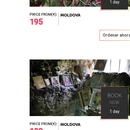
1 day
PRICE FROM(€):
MOLDOVA
195
Ordenar ahor
BOOK
NOW
1 day
PRICE FROM(€):
MOLDOVA