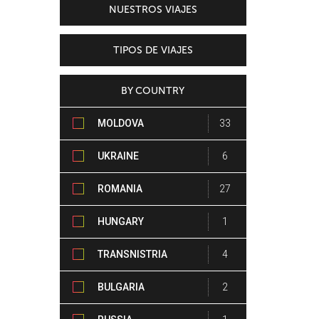
NUESTROS VIAJES
TIPOS DE VIAJES
BY COUNTRY
MOLDOVA
33
UKRAINE
6
ROMANIA
27
HUNGARY
1
TRANSNISTRIA
4
BULGARIA
2