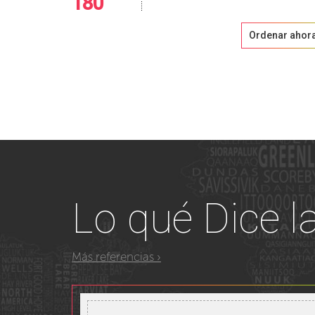
180
Ordenar ahor
Lo qué
Dice l
Más referencias ›