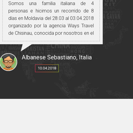
Somos una familia italiana de 4
personas e hicimos un recorrido de 8
días en Moldavia del 28.03 al 03.04.2018
organizado por la agencia Ways Travel
de Chisinau, conocida por nosotros en el
B.I.T. de Milán.
Tuvimos una experiencia muy positiva,
tanto para la organización, para la guía,
Albanese Sebastiano, Italia
el conductor con su medio de
10.04.2018
transporte, los lugares visitados, la
comida, los vinos que hemos probado
en muchas ocasiones en las numerosas
bodegas que ofrece Moldavia y para las
personas siempre amables y serviciales.
Una mención especial para nuestra
querida guía de habla italiana: Cristina, no
solo por su profesionalismo y excelente
italiano, sino principalmente por la