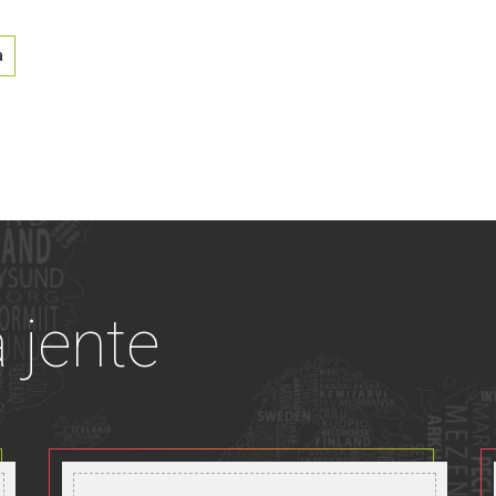
a
a jente