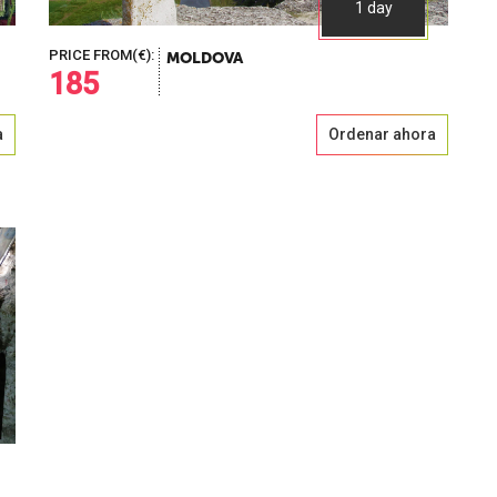
1 day
PRICE FROM(€):
MOLDOVA
185
a
Ordenar ahora