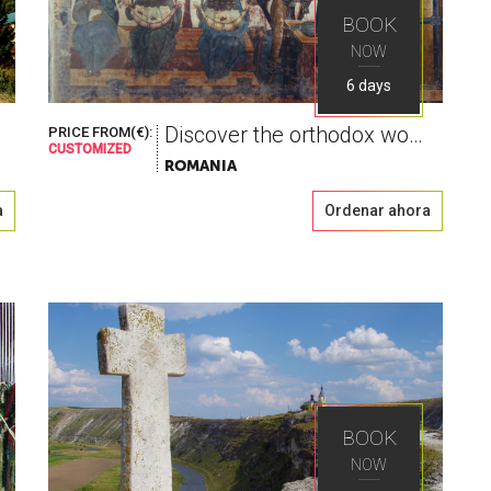
BOOK
NOW
6 days
Discover the orthodox world by living in it
PRICE FROM(€):
CUSTOMIZED
ROMANIA
a
Ordenar ahora
BOOK
NOW