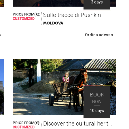
3 days
Sulle tracce di Pushkin
PRICE FROM(€):
CUSTOMIZED
MOLDOVA
o
Ordina adesso
BOOK
NOW
10 days
Discover the cultural heritage
PRICE FROM(€):
CUSTOMIZED