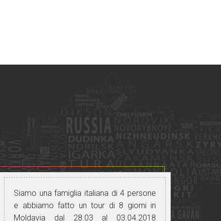
Siamo una famiglia italiana di 4 persone
e abbiamo fatto un tour di 8 giorni in
Moldavia dal 28.03 al 03.04.2018