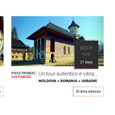
BOOK
NOW
21 days
Un tour autentico e vibrante
PRICE FROM(€):
CUSTOMIZED
MOLDOVA + ROMANIA + UKRAINE
o
Ordina adesso