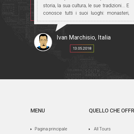
storia, la sua cultura, le sue tradizioni... E
conosce tutti i suoi luoghi: monasteri,
chiese, villaggi. Inoltre parla
perfettamente russo, rumeno e italiano e
ti permetterà di comunicare con tutte le
Ivan Marchisio, Italia
persone che incontri.
13.05.2018
Grazie, Cristina, per aver reso questo
viaggio bellissimo e indimenticabile.
MENU
QUELLO CHE OFF
Pagina principale
All Tours