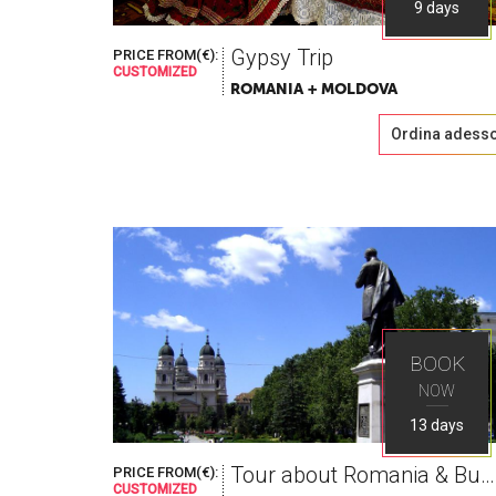
9 days
Gypsy Trip
PRICE FROM(€):
CUSTOMIZED
ROMANIA + MOLDOVA
Ordina adess
BOOK
NOW
13 days
Tour about Romania & Bulgaria
PRICE FROM(€):
CUSTOMIZED