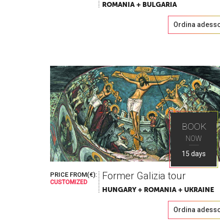
ROMANIA + BULGARIA
Ordina adess
BOOK
NOW
15 days
Former Galizia tour
PRICE FROM(€):
CUSTOMIZED
HUNGARY + ROMANIA + UKRAINE
Ordina adess