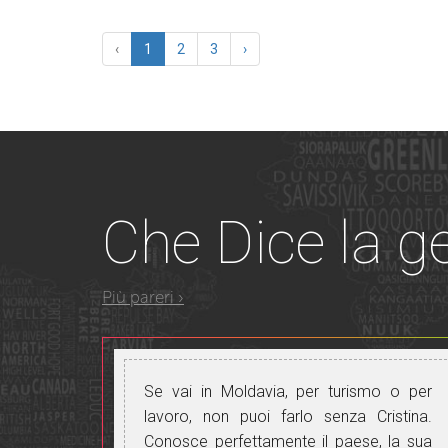
‹
1
2
3
›
Che
Dice la g
Più pareri ›
Se vai in Moldavia, per turismo o per
lavoro, non puoi farlo senza Cristina.
Conosce perfettamente il paese, la sua