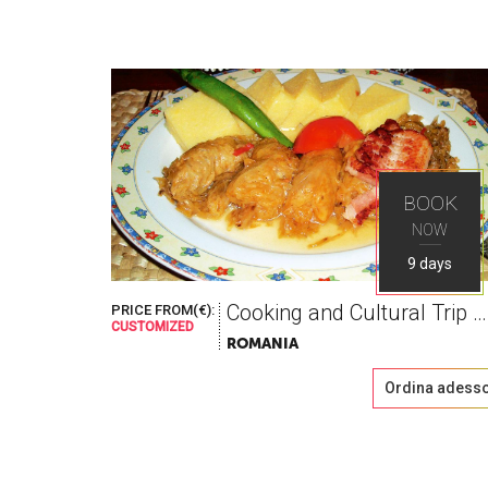
BOOK
NOW
9 days
Cooking and Cultural Trip to Romania
PRICE FROM(€):
CUSTOMIZED
ROMANIA
Ordina adess