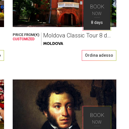
BOOK
NOW
8 days
Moldova Classic Tour 8 days
PRICE FROM(€):
CUSTOMIZED
MOLDOVA
o
Ordina adesso
BOOK
NOW