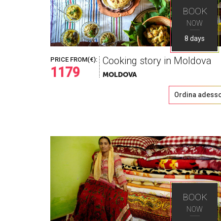
BOOK
NOW
8 days
Cooking story in Moldova
PRICE FROM(€):
1179
MOLDOVA
Ordina adess
BOOK
NOW