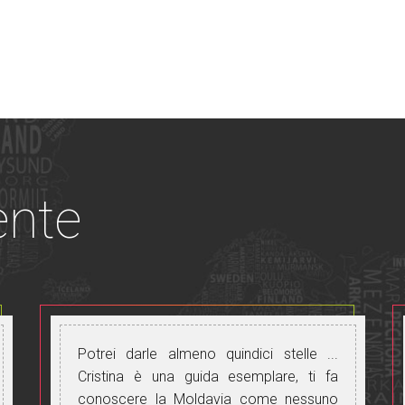
ente
Potrei darle almeno quindici stelle ...
Cristina è una guida esemplare, ti fa
conoscere la Moldavia come nessuno