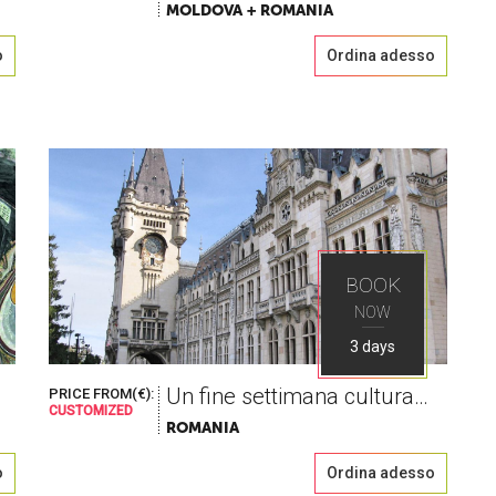
MOLDOVA + ROMANIA
o
Ordina adesso
BOOK
NOW
3 days
Un fine settimana culturale, benedetto con il vino
PRICE FROM(€):
CUSTOMIZED
ROMANIA
o
Ordina adesso