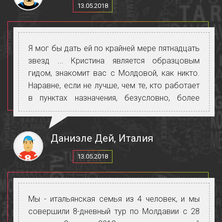
13.05.2018
Спасибо, Кристина, за то, что сделала эту
поездку красивой и незабываемой.
Я мог бы дать ей по крайней мере пятнадцать
звезд ... Кристина является образцовым
гидом, знакомит вас с Молдовой, как никто.
Наравне, если не лучше, чем те, кто работает
в пунктах назначения, безусловно, более
популярных. Опыт должен быть сделан без
каких-либо сомнений.
Даниэле Дей, Италия
13.05.2018
Мы - итальянская семья из 4 человек, и мы
совершили 8-дневный тур по Молдавии с 28