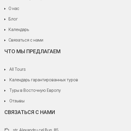
потребности, никогда не жалея себя. Мы
О нас
рады, что мы доверились серьезному и
профессиональному агентству.
Блог
Календарь
Связаться с нами
ЧТО МЫ ПРЕДЛАГАЕМ
All Tours
Календарь гарантированных туров
Туры в Восточную Европу
Отзывы
СВЯЗАТЬСЯ С НАМИ
str. Alexandru cel Bun, 85