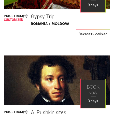
9 days
Gypsy Trip
PRICE FROM(€):
CUSTOMIZED
ROMANIA + MOLDOVA
Заказать сейчас
BOOK
NOW
3 days
A. Pushkin sites
PRICE FROM(€):