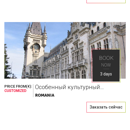
BOOK
NOW
3 days
Особенный культурный уик-энд, благословленный вином
PRICE FROM(€):
CUSTOMIZED
ROMANIA
Заказать сейчас