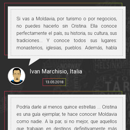
Si vas a Moldavia, por turismo o por negocios,
no puedes hacerlo sin Cristina. Ella conoce
perfectamente el país, su historia, su cultura, sus
tradiciones... Y conoce todos sus lugares:
monasterios, iglesias, pueblos. Además, habla
perfecto ruso, rumano e italiano y te permitirá
comunicarte con todas las personas que
conozcas.
Ivan Marchisio, Italia
Gracias, Cristina, por hacer este viaje hermoso e
13.05.2018
inolvidable.
Podría darle al menos quince estrellas ... Cristina
es una guía ejemplar, te hace conocer Moldavia
como nadie. A la par, si no mejor, que aquellos
que trabajan en destinos definitivamente más