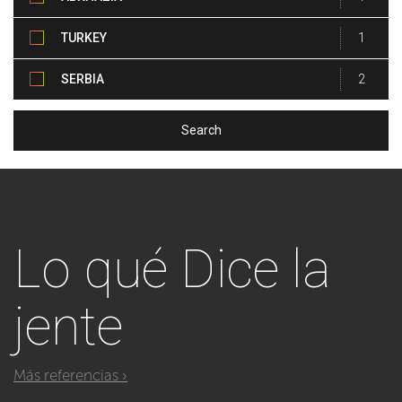
TURKEY
1
SERBIA
2
Lo qué
Dice la
jente
Más referencias ›