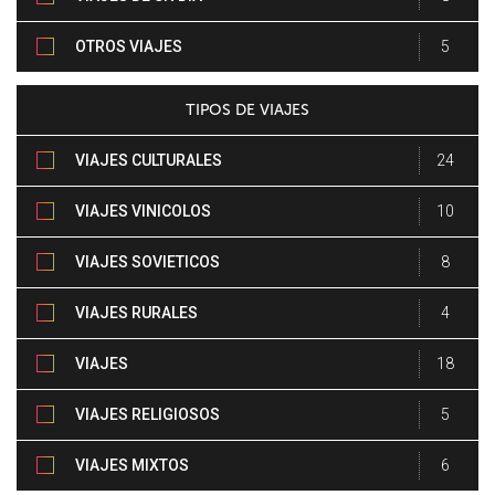
ENTERO
OTROS VIAJES
5
TIPOS DE VIAJES
VIAJES CULTURALES
24
VIAJES VINICOLOS
10
VIAJES SOVIETICOS
8
VIAJES RURALES
4
VIAJES
18
PATRIMONIALES
VIAJES RELIGIOSOS
5
VIAJES MIXTOS
6