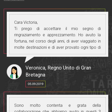
Cara Victoria,
Ti prego di accettare il mio segno di
ringraziamento e apprezzamento. Ho avuto la
fortuna, nel corso degli anni, di aver viaggiato in
molte destinazioni e di aver provato ogni tipo di
guida. Secondo me sei proprio in cima, uno dei
pochissimi selezionati che riescono a "farlo
bene".
Veronica, Regno Unito di Gran
Come ogni lavoro specializzato, guidare è
Bretagna
qualcosa che, se fatto bene, sembra facile! Io e
05.09.2019
te sappiamo che non è così; è una professione
dura ed esigente che pochi individui svolgono
adeguatamente e ancora meno bene. Quasi
nessuno fa un lavoro così eccezionale che i suoi
Sono molto contenta e grata della
clienti si sentono curati, sicuri, apprezzati e
collaborazione che abbiamo avuto in questi 3