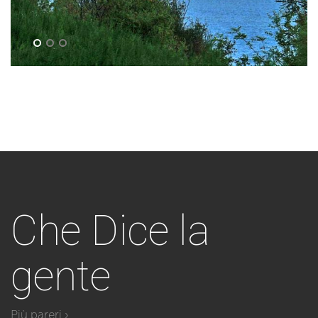
Che
Dice la
gente
Più pareri ›