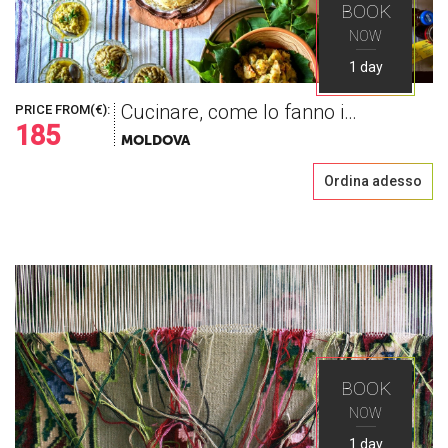
BOOK
NOW
1 day
Cucinare, come lo fanno i moldavi!
PRICE FROM(€):
185
MOLDOVA
Ordina adesso
BOOK
NOW
1 day