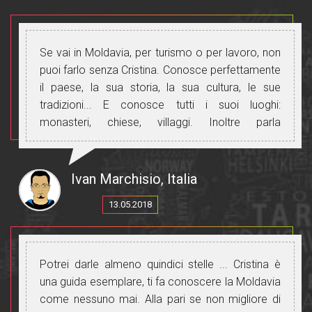
Se vai in Moldavia, per turismo o per lavoro, non
puoi farlo senza Cristina. Conosce perfettamente
il paese, la sua storia, la sua cultura, le sue
tradizioni... E conosce tutti i suoi luoghi:
monasteri, chiese, villaggi. Inoltre parla
perfettamente russo, rumeno e italiano e ti
permetterà di comunicare con tutte le persone
che incontri.
Ivan Marchisio, Italia
Grazie, Cristina, per aver reso questo viaggio
13.05.2018
bellissimo e indimenticabile.
Potrei darle almeno quindici stelle ... Cristina è
una guida esemplare, ti fa conoscere la Moldavia
come nessuno mai. Alla pari se non migliore di