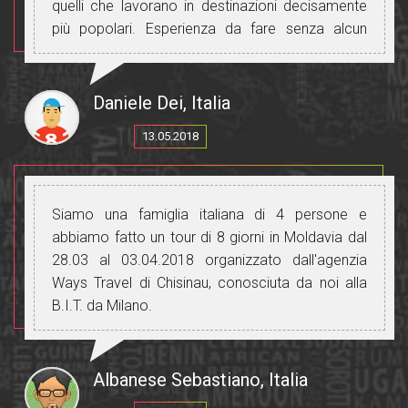
quelli che lavorano in destinazioni decisamente
più popolari. Esperienza da fare senza alcun
dubbio.
Daniele Dei, Italia
13.05.2018
Siamo una famiglia italiana di 4 persone e
abbiamo fatto un tour di 8 giorni in Moldavia dal
28.03 al 03.04.2018 organizzato dall'agenzia
Ways Travel di Chisinau, conosciuta da noi alla
B.I.T. da Milano.
Abbiamo avuto un'esperienza molto positiva, sia
per l'organizzazione, per la guida, l'autista con i
suoi mezzi di trasporto, i luoghi visitati, il cibo, i
Albanese Sebastiano, Italia
vini che abbiamo assaggiato in molte occasioni