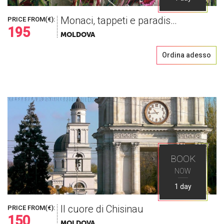
Monaci, tappeti e paradiso rurale
PRICE FROM(€):
195
MOLDOVA
Ordina adesso
BOOK
NOW
1 day
Il cuore di Chisinau
PRICE FROM(€):
150
MOLDOVA