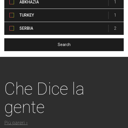
ABKHAZIA
1
TURKEY
1
SERBIA
2
Che
Dice la
gente
Più pareri ›