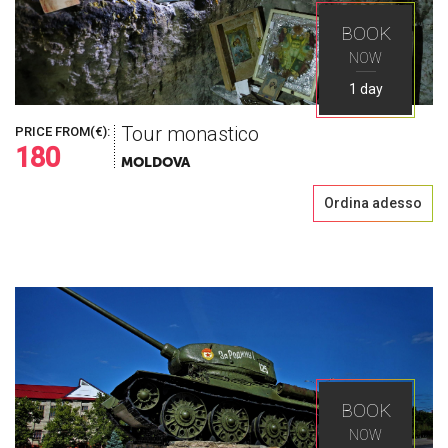
BOOK
NOW
1 day
Tour monastico
PRICE FROM(€):
180
MOLDOVA
Ordina adesso
BOOK
NOW