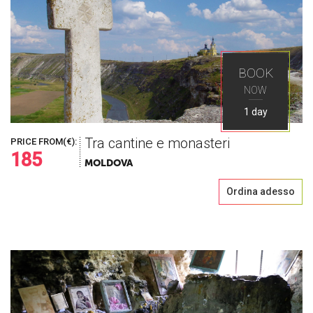
BOOK
NOW
1 day
Tra cantine e monasteri
PRICE FROM(€):
185
MOLDOVA
Ordina adesso