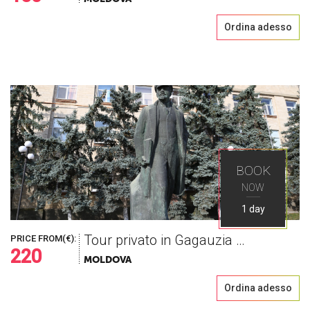
Ordina adesso
BOOK
NOW
1 day
Tour privato in Gagauzia ed a Comrat
PRICE FROM(€):
220
MOLDOVA
Ordina adesso