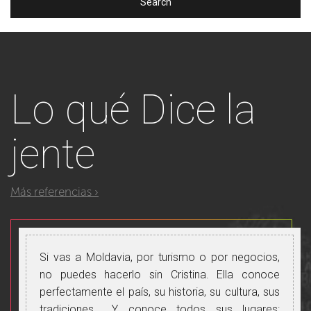
Lo qué
Dice la
jente
Más referencias ›
Si vas a Moldavia, por turismo o por negocios,
no puedes hacerlo sin Cristina. Ella conoce
perfectamente el país, su historia, su cultura, sus
tradiciones... Y conoce todos sus lugares: