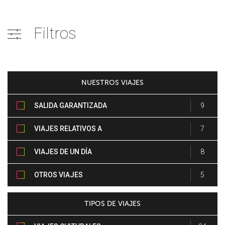
Filtros
NUESTROS VIAJES
SALIDA GARANTIZADA
9
VIAJES RELATIVOS A
7
EVENTOS
VIAJES DE UN DÍA
8
ENTERO
OTROS VIAJES
5
TIPOS DE VIAJES