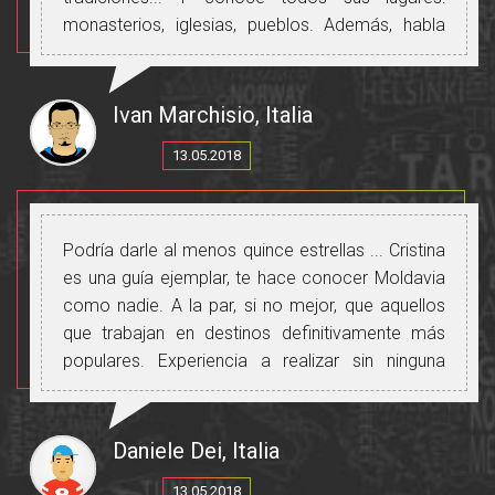
monasterios, iglesias, pueblos. Además, habla
perfecto ruso, rumano e italiano y te permitirá
comunicarte con todas las personas que
conozcas.
Ivan Marchisio, Italia
Gracias, Cristina, por hacer este viaje hermoso e
13.05.2018
inolvidable.
Podría darle al menos quince estrellas ... Cristina
es una guía ejemplar, te hace conocer Moldavia
como nadie. A la par, si no mejor, que aquellos
que trabajan en destinos definitivamente más
populares. Experiencia a realizar sin ninguna
duda.
Daniele Dei, Italia
13.05.2018