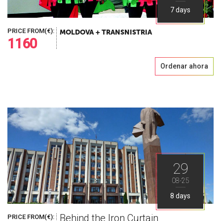
7 days
PRICE FROM(€):
MOLDOVA + TRANSNISTRIA
1160
Ordenar ahora
29
08-25
8 days
Behind the Iron Curtain
PRICE FROM(€):