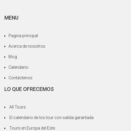
principalmente por la recepción reservada para
nosotros, tratándonos como personas de su
MENU
familia, siempre tratando de satisfacer nuestras
necesidades sin dudas. Estamos felices de
haber confiado a una agencia seria y
Pagina principal
profesional.
Acerca de nosotros
Blog
Calendario
Contáctenos
LO QUE OFRECEMOS
All Tours
El calendario de los tour con salida garantada
Tours en Europa del Este