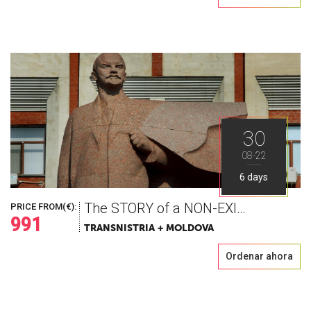
30
08-22
6 days
The STORY of a NON-EXISTING country
PRICE FROM(€):
991
TRANSNISTRIA + MOLDOVA
Ordenar ahora