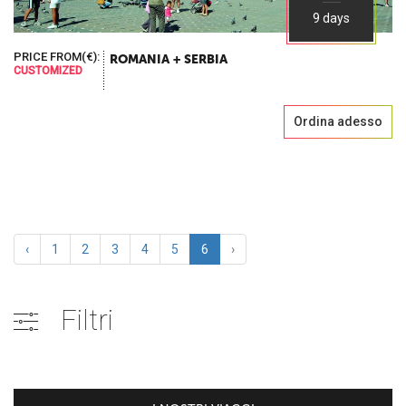
9 days
PRICE FROM(€):
ROMANIA + SERBIA
CUSTOMIZED
Ordina adesso
‹
1
2
3
4
5
6
›
Filtri