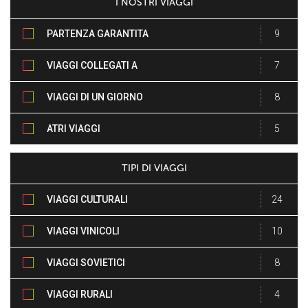
I NOSTRI VIAGGI
PARTENZA GARANTITA
9
VIAGGI COLLEGATI A
7
EVENTI
VIAGGI DI UN GIORNO
8
INTERO
ATRI VIAGGI
5
TIPI DI VIAGGI
VIAGGI CULTURALI
24
VIAGGI VINICOLI
10
VIAGGI SOVIETICI
8
VIAGGI RURALI
4