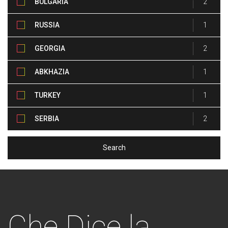
BULGARIA
2
RUSSIA
1
GEORGIA
2
ABKHAZIA
1
TURKEY
1
SERBIA
2
Che
Dice la