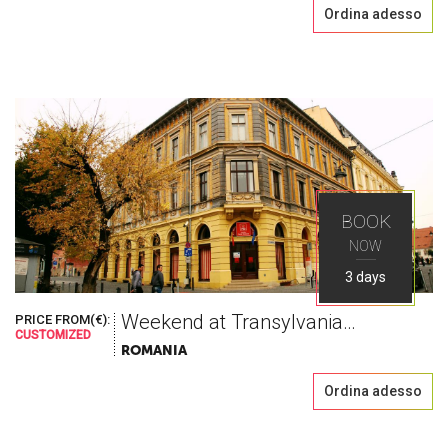
Ordina adesso
BOOK
NOW
3 days
Weekend at Transylvanian Saxons
PRICE FROM(€):
CUSTOMIZED
ROMANIA
Ordina adesso