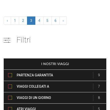
‹
1
2
3
4
5
6
›
Filtri
I NOSTRI VIAGGI
PARTENZA GARANTITA
9
VIAGGI COLLEGATI A
7
EVENTI
VIAGGI DI UN GIORNO
8
INTERO
ATRI VIAGGI
5