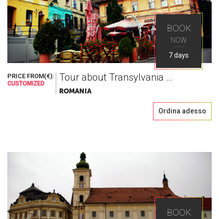
BOOK
NOW
7 days
Tour about Transylvania and Vallachia
PRICE FROM(€):
CUSTOMIZED
ROMANIA
Ordina adesso
BOOK