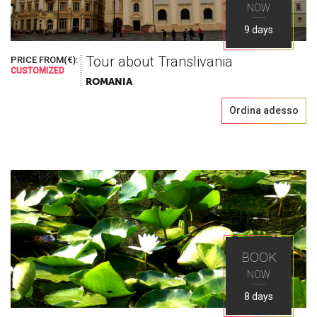
NOW
9 days
Tour about Translivania
PRICE FROM(€):
CUSTOMIZED
ROMANIA
Ordina adesso
BOOK
NOW
8 days