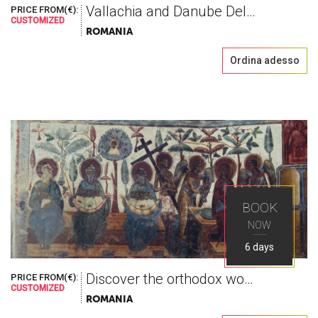
Vallachia and Danube Delta Tour
PRICE FROM(€):
CUSTOMIZED
ROMANIA
Ordina adesso
BOOK
NOW
6 days
Discover the orthodox world by living in it
PRICE FROM(€):
CUSTOMIZED
ROMANIA