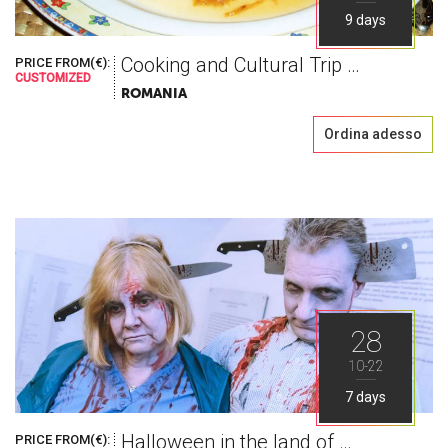
9 days
Cooking and Cultural Trip to Romania
PRICE FROM(€):
CUSTOMIZED
ROMANIA
Ordina adesso
28
10-22
7 days
Halloween in the land of Dracula
PRICE FROM(€):