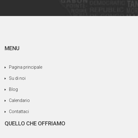
Una menzione speciale per la nostra cara guida
di lingua italiana: Cristina, non solo per la sua
professionalità e l'eccellente italiano, ma
soprattutto per l'accoglienza riservata a noi,
trattandoci come persone della sua famiglia,
cercando sempre di soddisfare i nostri bisogni
MENU
senza mai esitare. Siamo felici di essere stati
affidati a un'agenzia seria e professionale.
Pagina principale
Su di noi
Blog
Calendario
Contattaci
QUELLO CHE OFFRIAMO