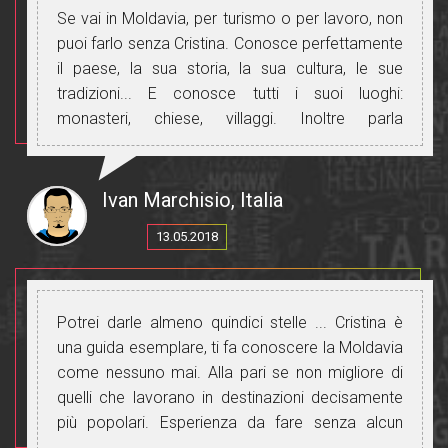
Se vai in Moldavia, per turismo o per lavoro, non
puoi farlo senza Cristina. Conosce perfettamente
il paese, la sua storia, la sua cultura, le sue
tradizioni... E conosce tutti i suoi luoghi:
monasteri, chiese, villaggi. Inoltre parla
perfettamente russo, rumeno e italiano e ti
permetterà di comunicare con tutte le persone
che incontri.
Ivan Marchisio, Italia
Grazie, Cristina, per aver reso questo viaggio
13.05.2018
bellissimo e indimenticabile.
Potrei darle almeno quindici stelle ... Cristina è
una guida esemplare, ti fa conoscere la Moldavia
come nessuno mai. Alla pari se non migliore di
quelli che lavorano in destinazioni decisamente
più popolari. Esperienza da fare senza alcun
dubbio.