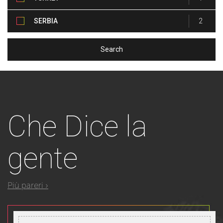
SERBIA
2
Che
Dice la
gente
Più pareri ›