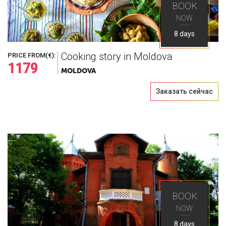
BOOK
NOW
8 days
Cooking story in Moldova
PRICE FROM(€):
1179
MOLDOVA
Заказать сейчас
BOOK
NOW
8 days