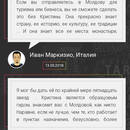
Если вы отправляетесь в Молдову для
туризма или бизнеса, вы не сможете сделать
это без Кристины. Она прекрасно знает
страну, ее историю, ее культуру, ее традиции
... И она знает все ее места: монастыри,
церкви, деревни. Кроме того, она прекрасно
говорит на русском, румынском и
итальянском языках и позволит вам общаться
Иван Маркизио, Италия
со всеми людьми, которых вы встречаете.
13.05.2018
Спасибо, Кристина, за то, что сделала эту
поездку красивой и незабываемой.
Я мог бы дать ей по крайней мере пятнадцать
звезд ... Кристина является образцовым
гидом, знакомит вас с Молдовой, как никто.
Наравне, если не лучше, чем те, кто работает
в пунктах назначения, безусловно, более
популярных. Опыт должен быть сделан без