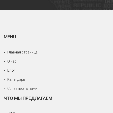
услужливы.
Особое упоминание для нашего дорогого
говорящего по-итальянски гида: Кристина, не
только за ее профессионализм и
превосходный итальянский, но в основном за
MENU
прием, зарезервированный для нас,
относящаяся к нам как к членам своей семьи,
всегда пытающаяся удовлетворить наши
Главная страница
потребности, никогда не жалея себя. Мы
О нас
рады, что мы доверились серьезному и
профессиональному агентству.
Блог
Календарь
Связаться с нами
ЧТО МЫ ПРЕДЛАГАЕМ