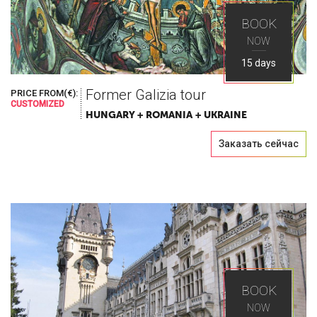
BOOK
NOW
15 days
Former Galizia tour
PRICE FROM(€):
CUSTOMIZED
HUNGARY + ROMANIA + UKRAINE
Заказать сейчас
BOOK
NOW