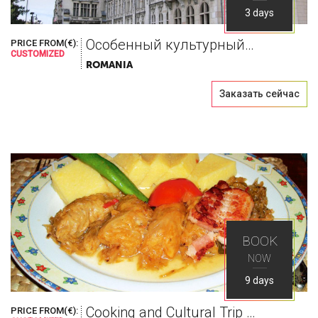
3 days
Особенный культурный уик-энд, благословленный вином
PRICE FROM(€):
CUSTOMIZED
ROMANIA
Заказать сейчас
BOOK
NOW
9 days
Cooking and Cultural Trip to Romania
PRICE FROM(€):