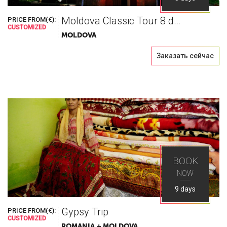
Moldova Classic Tour 8 days
PRICE FROM(€):
CUSTOMIZED
MOLDOVA
Заказать сейчас
BOOK
NOW
9 days
Gypsy Trip
PRICE FROM(€):
CUSTOMIZED
ROMANIA + MOLDOVA