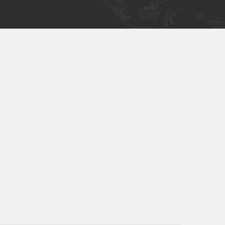
которые Молдова предлагает, и на
счёт людей, которые всегда
дружелюбны и услужливы.
Особое упоминание для нашего
дорогого говорящего по-итальянски
гида: Кристина, не только за ее
профессионализм и превосходный
итальянский, но в основном за прием,
зарезервированный для нас,
относящаяся к нам как к членам
своей семьи, всегда пытающаяся
удовлетворить наши потребности,
никогда не жалея себя. Мы рады, что
мы доверились серьезному и
профессиональному агентству.