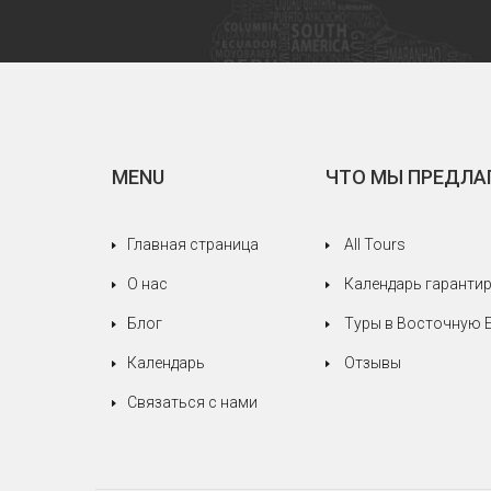
эту поездку красивой и
незабываемой.
MENU
ЧТО МЫ ПРЕДЛА
Главная страница
All Tours
О нас
Календарь гаранти
Блог
Туры в Восточную 
Календарь
Отзывы
Связаться с нами