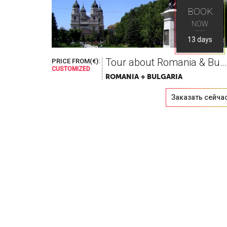
BOOK
NOW
13 days
Tour about Romania & Bulgaria
PRICE FROM(€):
CUSTOMIZED
ROMANIA + BULGARIA
Заказать сейча