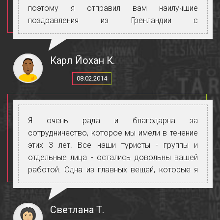
поэтому я отправил вам наилучшие
поздравления из Гренландии с
благодарностью за ваше руководство во
время моего пребывания в Молдове в конце
сентября. Для меня было большим опытом
Карл Йохан К.
посетить вашу страну, о которой у меня
08.02.2014
сложилось хорошее впечатление, даже если
я провел там всего несколько дней.
Я очень рада и благодарна за
сотрудничество, которое мы имели в течение
этих 3 лет. Все наши туристы - группы и
отдельные лица - остались довольны вашей
работой. Одна из главных вещей, которые я
ценю в вас, заключается в следующем: не
имеет значения, к какой категории относятся
клиенты - туристы, VIP, правительственные
Светлана Т.
делегации или даже международные