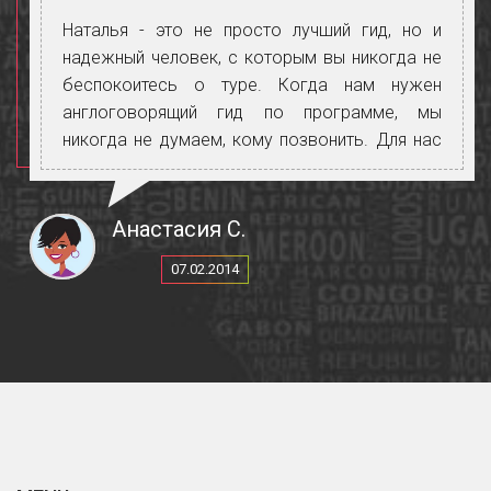
Наталья - это не просто лучший гид, но и
надежный человек, с которым вы никогда не
беспокоитесь о туре. Когда нам нужен
англоговорящий гид по программе, мы
никогда не думаем, кому позвонить. Для нас
самое главное знать, есть ли у Натальи
возможность на этот период.
Только работая с ней, мы уверены, что
Анастасия С.
работа будет выполнена отлично. Она много
07.02.2014
знает, туристы всегда довольны.