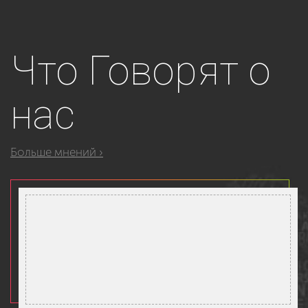
Что
Говорят о
нас
Больше мнений ›