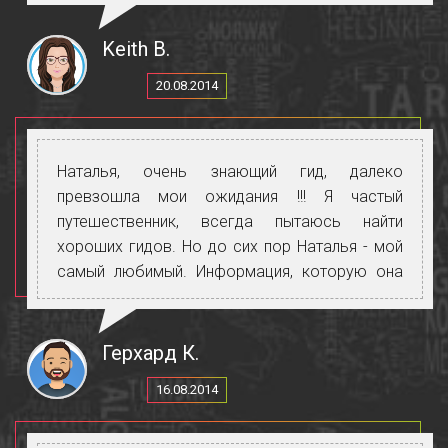
Keith B.
20.08.2014
Наталья, очень знающий гид, далеко
превзошла мои ожидания !!! Я частый
путешественник, всегда пытаюсь найти
хороших гидов. Но до сих пор Наталья - мой
самый любимый. Информация, которую она
дала нам, вы никогда не сможете ожидать от
обычного гида. Все было хорошо
организовано. Чувствуется, что она любит
Герхард К.
свою работу. У нее широкие навыки.
16.08.2014
Спасибо!