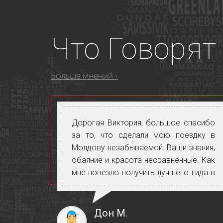
Что
Говорят 
Больше мнений ›
Дорогая Виктория, большое спасибо
за то, что сделали мою поездку в
Молдову незабываемой. Ваши знания,
обаяние и красота несравненные. Как
мне повезло получить лучшего гида в
Молдове для моего визита.
Дон М.