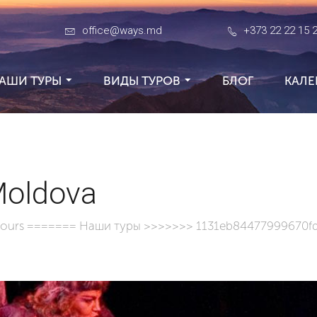
office@ways.md
+373 22 22 15 
АШИ ТУРЫ
ВИДЫ ТУРОВ
БЛОГ
КАЛЕ
Moldova
tours
=======
Наши туры
>>>>>>> 1131eb84477999670fd