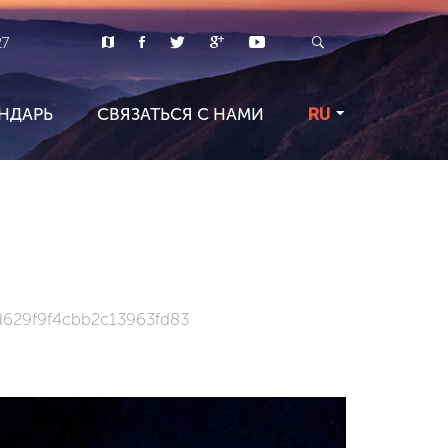
27
НДАРЬ
СВЯЗАТЬСЯ С НАМИ
RU
629f9f4cbb2c13963fd83