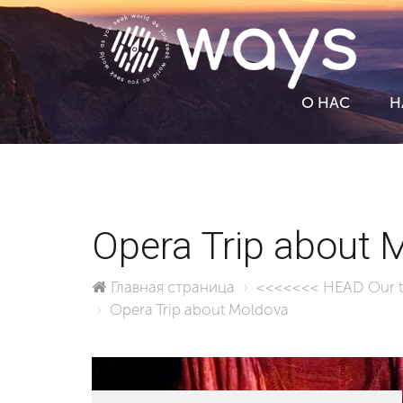
О НАС
Н
Opera Trip about 
Главная страница
<<<<<<< HEAD
Our 
Opera Trip about Moldova