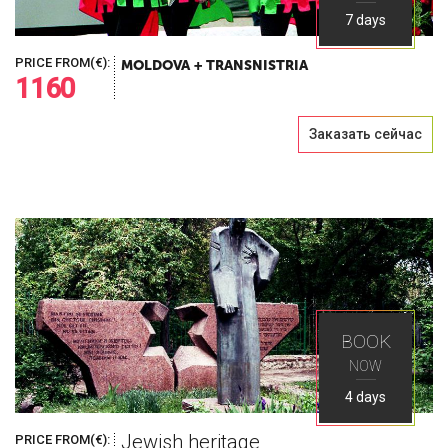
7 days
PRICE FROM(€):
MOLDOVA + TRANSNISTRIA
1160
Заказать сейчас
BOOK
NOW
4 days
Jewish heritage
PRICE FROM(€):