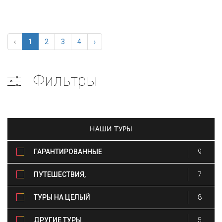
‹
1
2
3
4
›
Фильтры
НАШИ ТУРЫ
ГАРАНТИРОВАННЫЕ
9
ОТЪЕЗДЫ
ПУТЕШЕСТВИЯ,
7
СВЯЗАННЫЕ С
ТУРЫ НА ЦЕЛЫЙ
8
СОБЫТИЯМИ
ДЕНЬ
ДРУГИЕ ТУРЫ
5