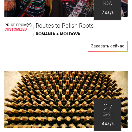
NOW
7 days
Routes to Polish Roots
PRICE FROM(€):
CUSTOMIZED
ROMANIA + MOLDOVA
Заказать сейчас
27
09-21
8 days