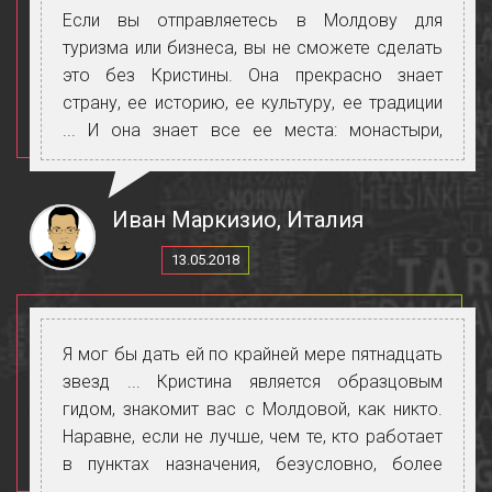
Если вы отправляетесь в Молдову для
туризма или бизнеса, вы не сможете сделать
это без Кристины. Она прекрасно знает
страну, ее историю, ее культуру, ее традиции
... И она знает все ее места: монастыри,
церкви, деревни. Кроме того, она прекрасно
говорит на русском, румынском и
итальянском языках и позволит вам общаться
Иван Маркизио, Италия
со всеми людьми, которых вы встречаете.
13.05.2018
Спасибо, Кристина, за то, что сделала эту
поездку красивой и незабываемой.
Я мог бы дать ей по крайней мере пятнадцать
звезд ... Кристина является образцовым
гидом, знакомит вас с Молдовой, как никто.
Наравне, если не лучше, чем те, кто работает
в пунктах назначения, безусловно, более
популярных. Опыт должен быть сделан без