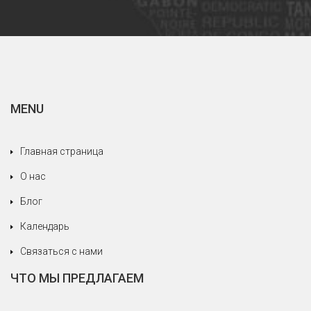
на счёт людей, которые всегда дружелюбны и
услужливы.
Особое упоминание для нашего дорогого
говорящего по-итальянски гида: Кристина, не
только за ее профессионализм и
превосходный итальянский, но в основном за
MENU
прием, зарезервированный для нас,
относящаяся к нам как к членам своей семьи,
всегда пытающаяся удовлетворить наши
Главная страница
потребности, никогда не жалея себя. Мы
О нас
рады, что мы доверились серьезному и
профессиональному агентству.
Блог
Календарь
Связаться с нами
ЧТО МЫ ПРЕДЛАГАЕМ